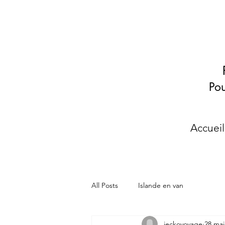
Pou
Accueil
All Posts
Islande en van
jeckovoyage
28 mai