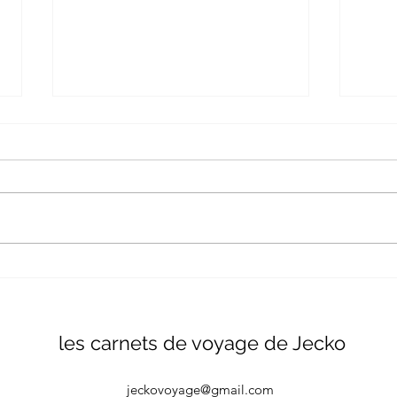
La Tunisie en van
Vanl
dédi
l’av
valeu
les carnets de voyage de Jecko
jeckovoyage@gmail.com