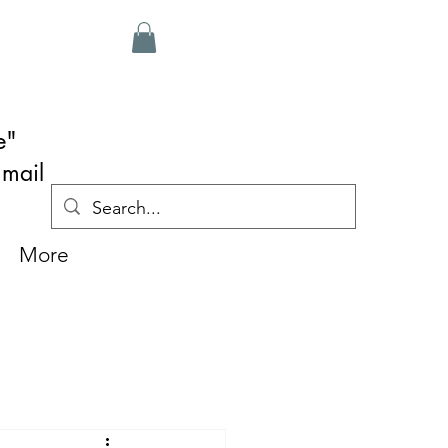
e"
 mail
More