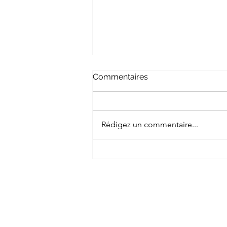
Commentaires
Rédigez un commentaire...
Drôles de vœux pour
2026...ou pas