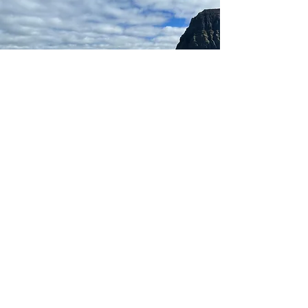
les carnets de voyage de Jecko
jeckovoyage@gmail.com
© 2023 par les carnets de voyage de Jecko. Créé avec
Wix.com