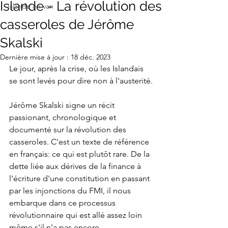
Islande - La révolution des
Islande en van
casseroles de Jérôme
Skalski
Dernière mise à jour :
18 déc. 2023
Le jour, après la crise, où les Islandais 
se sont levés pour dire non à l'austerité.
Jérôme Skalski signe un récit 
passionant, chronologique et 
documenté sur la révolution des 
casseroles. C'est un texte de référence 
en français: ce qui est plutôt rare. De la 
dette liée aux dérives de la finance à 
l'écriture d'une constitution en passant 
par les injonctions du FMI, il nous 
embarque dans ce processus 
révolutionnaire qui est allé assez loin 
même s'il n'a pas encore 